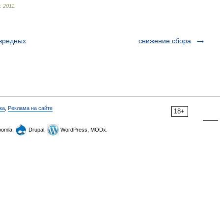
.
2011
.
 вредных
снижение сбора
ка
,
Реклама на сайте
18+
omla,
Drupal,
WordPress, MODx.