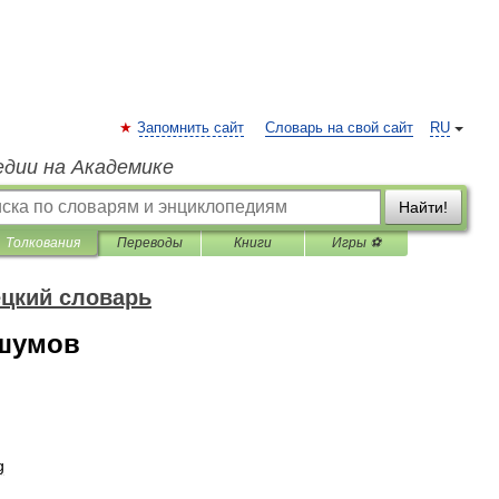
Запомнить сайт
Словарь на свой сайт
RU
едии на Академике
Найти!
Толкования
Переводы
Книги
Игры ⚽
цкий словарь
 шумов
g