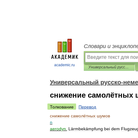
Словари и энциклоп
academic.ru
Универсальный русско-немецкий словарь
Универсальный русско-неме
снижение самолётных
Толкование
Перевод
снижение
самолётных
шумов
n
aerodyn
.
Lärmbekämpfung
bei
dem
Flugzeu