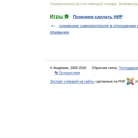
Универсальный
русско
-
немецкий
словарь
.
Академик
.
ру
Игры ⚽
Поможем сделать НИР
снижение самоконтроля в отношении
привычек
© Академик, 2000-2026
Обратная связь:
Техподдерж
👣 Путешествия
Экспорт словарей на сайты
, сделанные на PHP,
Jo